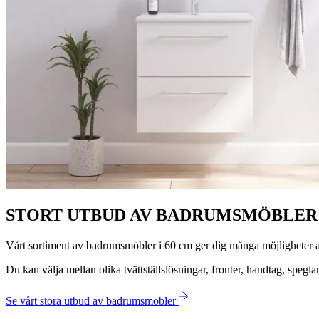
STORT UTBUD AV BADRUMSMÖBLER 
Vårt sortiment av badrumsmöbler i 60 cm ger dig många möjligheter at
Du kan välja mellan olika tvättställslösningar, fronter, handtag, spegla
Se vårt stora utbud av badrumsmöbler