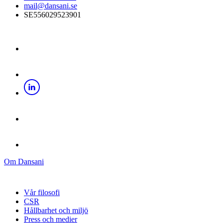
mail@dansani.se
SE556029523901
Om Dansani
Vår filosofi
CSR
Hållbarhet och miljö
Press och medier