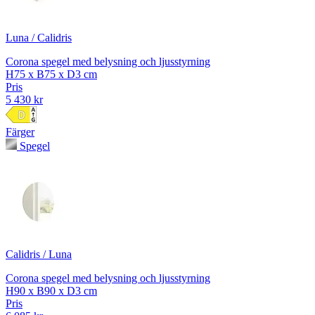
Luna / Calidris
Corona spegel med belysning och ljusstyrning
H75 x B75 x D3 cm
Pris
5 430 kr
Färger
Spegel
Calidris / Luna
Corona spegel med belysning och ljusstyrning
H90 x B90 x D3 cm
Pris