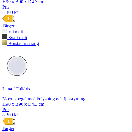
H90 x B90 x D4.3 cm
Pris
8 300 kr
Färger
Vit matt
Svart matt
Borstad mässing
Luna / Calidris
Moon spegel med belysning och ljusstyrning
H90 x B90 x D4.3 cm
Pris
8 300 kr
Färger