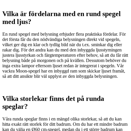
Vilka är fördelarna med en rund spegel
med ljus?
En rund spegel med belysning erbjuder flera praktiska fördelar. För
det första får du den nödvändiga belysningen direkt vid spegeln,
vilket ger dig en klar och tydlig bild när du t.ex. sminkar dig eller
rakar dig. För det andra kan du med den inbyggda ljusstyrningen
justera ljusstyrkan och färgtemperaturen efter behov, så att du får rätt
belysning både på morgonen och på kvällen. Dessutom behöver du
inga extra lampor eftersom ljuset redan är integrerat i spegeln. Vår
vackra Moon-spegel har en inbyggd ram som skickar ljuset framåt,
så att ditt ansikte blir väl upplyst av den inbyggda belysningen.
Vilka storlekar finns det på runda
speglar?
Våra runda speglar finns i en mängd olika storlekar, så att du kan
hitta exakt rätt storlek för ditt badrum. Om du har ett mindre badrum
kan du välja en Ø60 cm-spegel, medan du i ett större badrum kan