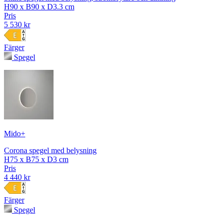
H90 x B90 x D3.3 cm
Pris
5 530 kr
Färger
Spegel
Mido+
Corona spegel med belysning
H75 x B75 x D3 cm
Pris
4 440 kr
Färger
Spegel