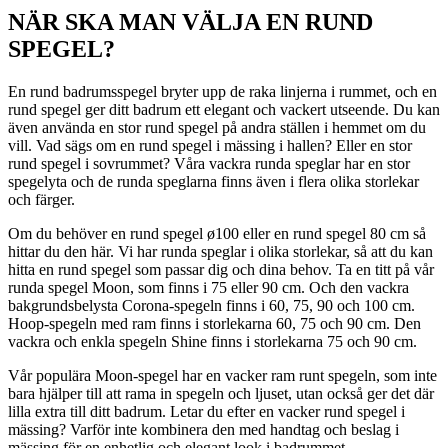
NÄR SKA MAN VÄLJA EN RUND
SPEGEL?
En rund badrumsspegel bryter upp de raka linjerna i rummet, och en
rund spegel ger ditt badrum ett elegant och vackert utseende. Du kan
även använda en stor rund spegel på andra ställen i hemmet om du
vill. Vad sägs om en rund spegel i mässing i hallen? Eller en stor
rund spegel i sovrummet? Våra vackra runda speglar har en stor
spegelyta och de runda speglarna finns även i flera olika storlekar
och färger.
Om du behöver en rund spegel ø100 eller en rund spegel 80 cm så
hittar du den här. Vi har runda speglar i olika storlekar, så att du kan
hitta en rund spegel som passar dig och dina behov. Ta en titt på vår
runda spegel Moon, som finns i 75 eller 90 cm. Och den vackra
bakgrundsbelysta Corona-spegeln finns i 60, 75, 90 och 100 cm.
Hoop-spegeln med ram finns i storlekarna 60, 75 och 90 cm. Den
vackra och enkla spegeln Shine finns i storlekarna 75 och 90 cm.
Vår populära Moon-spegel har en vacker ram runt spegeln, som inte
bara hjälper till att rama in spegeln och ljuset, utan också ger det där
lilla extra till ditt badrum. Letar du efter en vacker rund spegel i
mässing? Varför inte kombinera den med handtag och beslag i
mässing för en enhetlig och elegant look i badrummet.