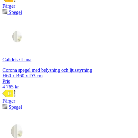
Färger
Spegel
Calidris / Luna
Corona spegel med belysning och ljusstyrning
H60 x B60 x D3 cm
Pris
4 765 kr
Färger
Spegel