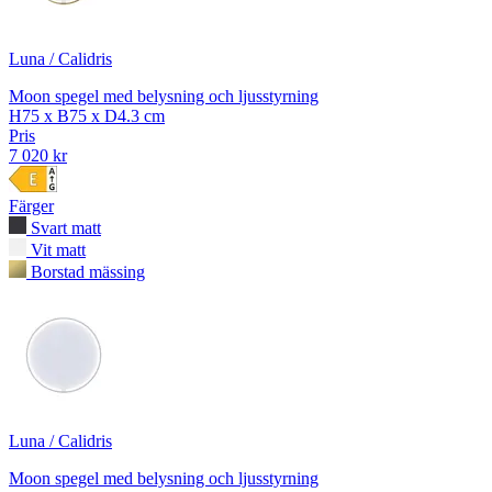
Luna / Calidris
Moon spegel med belysning och ljusstyrning
H75 x B75 x D4.3 cm
Pris
7 020 kr
Färger
Svart matt
Vit matt
Borstad mässing
Luna / Calidris
Moon spegel med belysning och ljusstyrning