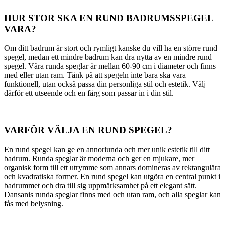
HUR STOR SKA EN RUND BADRUMSSPEGEL
VARA?
Om ditt badrum är stort och rymligt kanske du vill ha en större rund
spegel, medan ett mindre badrum kan dra nytta av en mindre rund
spegel. Våra runda speglar är mellan 60-90 cm i diameter och finns
med eller utan ram. Tänk på att spegeln inte bara ska vara
funktionell, utan också passa din personliga stil och estetik. Välj
därför ett utseende och en färg som passar in i din stil.
VARFÖR VÄLJA EN RUND SPEGEL?
En rund spegel kan ge en annorlunda och mer unik estetik till ditt
badrum. Runda speglar är moderna och ger en mjukare, mer
organisk form till ett utrymme som annars domineras av rektangulära
och kvadratiska former. En rund spegel kan utgöra en central punkt i
badrummet och dra till sig uppmärksamhet på ett elegant sätt.
Dansanis runda speglar finns med och utan ram, och alla speglar kan
fås med belysning.