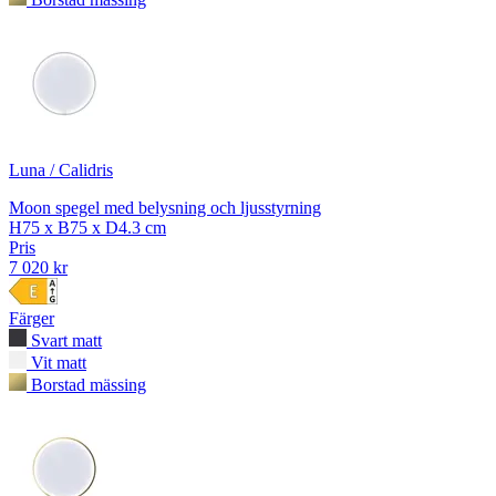
Luna / Calidris
Moon spegel med belysning och ljusstyrning
H75 x B75 x D4.3 cm
Pris
7 020 kr
Färger
Svart matt
Vit matt
Borstad mässing