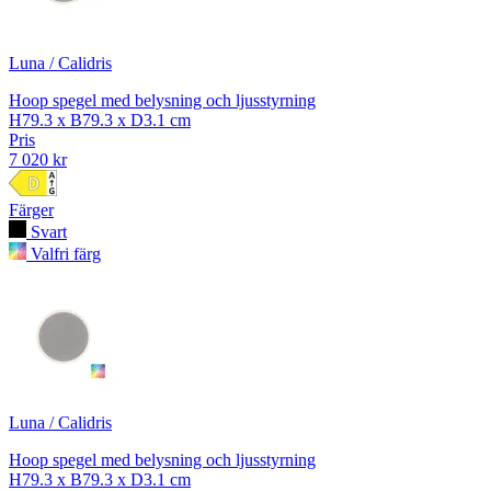
Luna / Calidris
Hoop spegel med belysning och ljusstyrning
H79.3 x B79.3 x D3.1 cm
Pris
7 020 kr
Färger
Svart
Valfri färg
Luna / Calidris
Hoop spegel med belysning och ljusstyrning
H79.3 x B79.3 x D3.1 cm