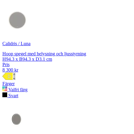
Calidris / Luna
Hoop spegel med belysning och ljusstyrning
H94.3 x B94.3 x D3.1 cm
Pris
8 300 kr
Färger
Valfri färg
Svart