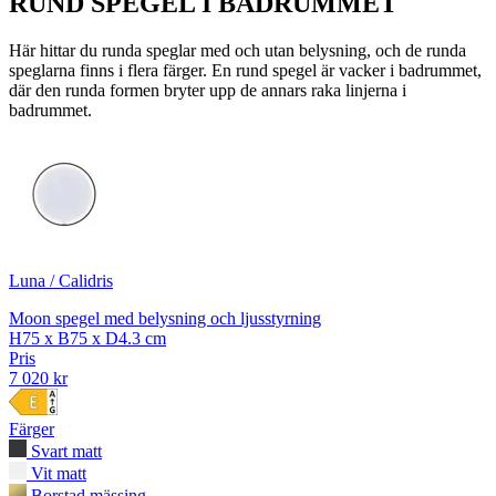
RUND SPEGEL I BADRUMMET
Här hittar du runda speglar med och utan belysning, och de runda
speglarna finns i flera färger. En rund spegel är vacker i badrummet,
där den runda formen bryter upp de annars raka linjerna i
badrummet.
Luna / Calidris
Moon spegel med belysning och ljusstyrning
H75 x B75 x D4.3 cm
Pris
7 020 kr
Färger
Svart matt
Vit matt
Borstad mässing