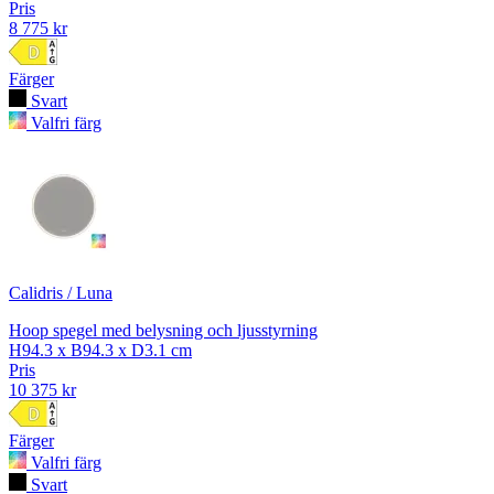
Pris
8 775 kr
Färger
Svart
Valfri färg
Calidris / Luna
Hoop spegel med belysning och ljusstyrning
H94.3 x B94.3 x D3.1 cm
Pris
10 375 kr
Färger
Valfri färg
Svart