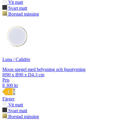
Vit matt
Svart matt
Borstad mässing
Luna / Calidris
Moon spegel med belysning och ljusstyrning
H90 x B90 x D4.3 cm
Pris
8 300 kr
Färger
Vit matt
Svart matt
Borstad mässing