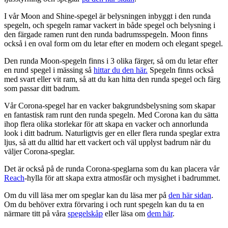
I vår Moon and Shine-spegel är belysningen inbyggt i den runda
spegeln, och spegeln ramar vackert in både spegel och belysning i
den färgade ramen runt den runda badrumsspegeln. Moon finns
också i en oval form om du letar efter en modern och elegant spegel.
Den runda Moon-spegeln finns i 3 olika färger, så om du letar efter
en rund spegel i mässing så
hittar du den här.
Spegeln finns också
med svart eller vit ram, så att du kan hitta den runda spegel och färg
som passar ditt badrum.
Vår Corona-spegel har en vacker bakgrundsbelysning som skapar
en fantastisk ram runt den runda spegeln. Med Corona kan du sätta
ihop flera olika storlekar för att skapa en vacker och annorlunda
look i ditt badrum. Naturligtvis ger en eller flera runda speglar extra
ljus, så att du alltid har ett vackert och väl upplyst badrum när du
väljer Corona-speglar.
Det är också på de runda Corona-speglarna som du kan placera vår
Reach
-hylla för att skapa extra atmosfär och mysighet i badrummet.
Om du vill läsa mer om speglar kan du läsa mer på
den här sidan
.
Om du behöver extra förvaring i och runt spegeln kan du ta en
närmare titt på våra
spegelskåp
eller läsa om
dem här
.