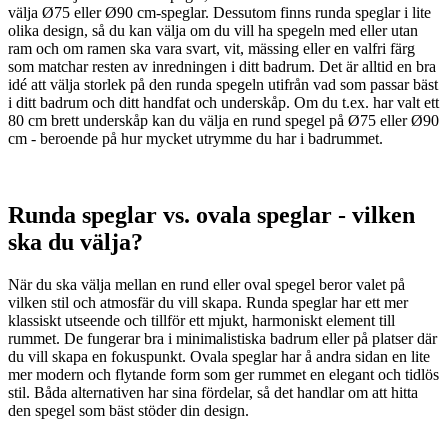
välja Ø75 eller Ø90 cm-speglar. Dessutom finns runda speglar i lite
olika design, så du kan välja om du vill ha spegeln med eller utan
ram och om ramen ska vara svart, vit, mässing eller en valfri färg
som matchar resten av inredningen i ditt badrum. Det är alltid en bra
idé att välja storlek på den runda spegeln utifrån vad som passar bäst
i ditt badrum och ditt handfat och underskåp. Om du t.ex. har valt ett
80 cm brett underskåp kan du välja en rund spegel på Ø75 eller Ø90
cm - beroende på hur mycket utrymme du har i badrummet.
Runda speglar vs. ovala speglar - vilken
ska du välja?
När du ska välja mellan en rund eller oval spegel beror valet på
vilken stil och atmosfär du vill skapa. Runda speglar har ett mer
klassiskt utseende och tillför ett mjukt, harmoniskt element till
rummet. De fungerar bra i minimalistiska badrum eller på platser där
du vill skapa en fokuspunkt. Ovala speglar har å andra sidan en lite
mer modern och flytande form som ger rummet en elegant och tidlös
stil. Båda alternativen har sina fördelar, så det handlar om att hitta
den spegel som bäst stöder din design.