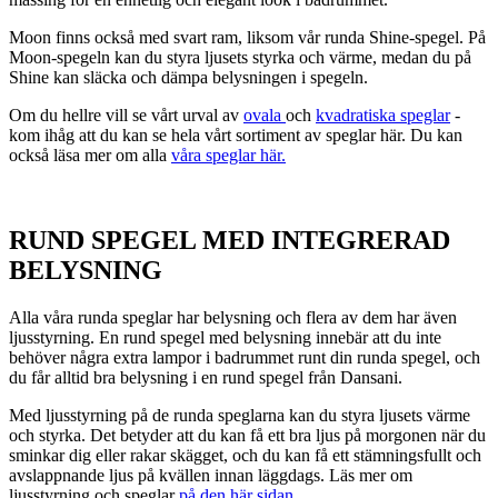
Moon finns också med svart ram, liksom vår runda Shine-spegel. På
Moon-spegeln kan du styra ljusets styrka och värme, medan du på
Shine kan släcka och dämpa belysningen i spegeln.
Om du hellre vill se vårt urval av
ovala
och
kvadratiska speglar
-
kom ihåg att du kan se hela vårt sortiment av speglar här. Du kan
också läsa mer om alla
våra speglar här.
RUND SPEGEL MED INTEGRERAD
BELYSNING
Alla våra runda speglar har belysning och flera av dem har även
ljusstyrning. En rund spegel med belysning innebär att du inte
behöver några extra lampor i badrummet runt din runda spegel, och
du får alltid bra belysning i en rund spegel från Dansani.
Med ljusstyrning på de runda speglarna kan du styra ljusets värme
och styrka. Det betyder att du kan få ett bra ljus på morgonen när du
sminkar dig eller rakar skägget, och du kan få ett stämningsfullt och
avslappnande ljus på kvällen innan läggdags. Läs mer om
ljusstyrning och speglar
på den här sidan
.