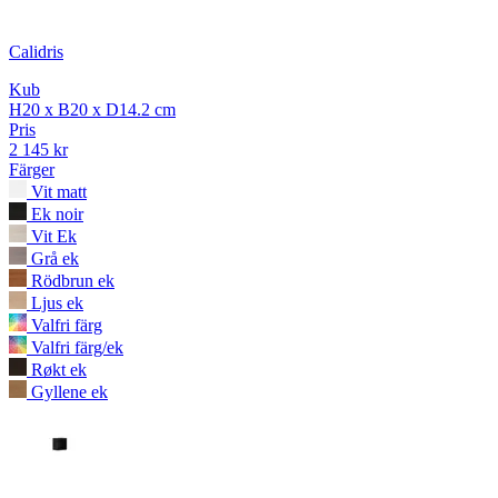
Calidris
Kub
H20 x B20 x D14.2 cm
Pris
2 145 kr
Färger
Vit matt
Ek noir
Vit Ek
Grå ek
Rödbrun ek
Ljus ek
Valfri färg
Valfri färg/ek
Røkt ek
Gyllene ek