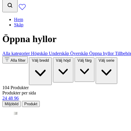
Hem
Skåp
Öppna hyllor
Alla kategorier
Högskåp
Underskåp
Överskåp
Öppna hyllor
Tillbehö
Alla filter
Välj bredd
Välj höjd
Välj färg
Välj serie
104 Produkter
Produkter per sida
24
48
96
Miljöbild
Produkt