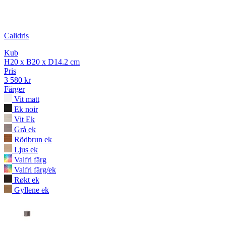
Calidris
Kub
H20 x B20 x D14.2 cm
Pris
3 580 kr
Färger
Vit matt
Ek noir
Vit Ek
Grå ek
Rödbrun ek
Ljus ek
Valfri färg
Valfri färg/ek
Røkt ek
Gyllene ek