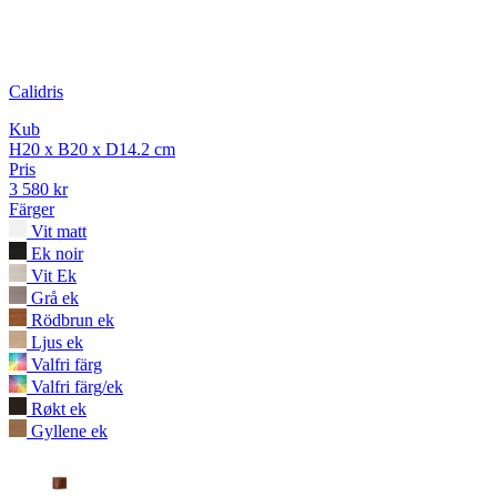
Calidris
Kub
H20 x B20 x D14.2 cm
Pris
3 580 kr
Färger
Vit matt
Ek noir
Vit Ek
Grå ek
Rödbrun ek
Ljus ek
Valfri färg
Valfri färg/ek
Røkt ek
Gyllene ek