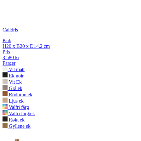
Calidris
Kub
H20 x B20 x D14.2 cm
Pris
3 580 kr
Färger
Vit matt
Ek noir
Vit Ek
Grå ek
Rödbrun ek
Ljus ek
Valfri färg
Valfri färg/ek
Røkt ek
Gyllene ek