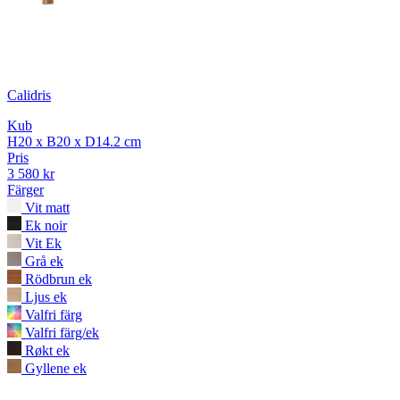
Calidris
Kub
H20 x B20 x D14.2 cm
Pris
3 580 kr
Färger
Vit matt
Ek noir
Vit Ek
Grå ek
Rödbrun ek
Ljus ek
Valfri färg
Valfri färg/ek
Røkt ek
Gyllene ek