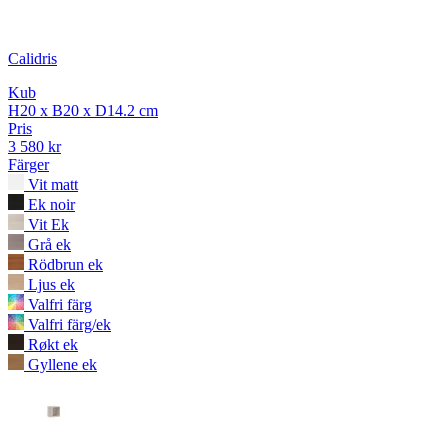
Calidris
Kub
H20 x B20 x D14.2 cm
Pris
3 580 kr
Färger
Vit matt
Ek noir
Vit Ek
Grå ek
Rödbrun ek
Ljus ek
Valfri färg
Valfri färg/ek
Røkt ek
Gyllene ek