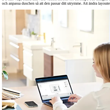
och anpassa duschen så att den passar ditt utrymme. Att ändra layouten 