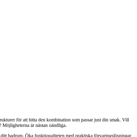
kturer för att hitta den kombination som passar just din smak. Vill
 Möjligheterna är nästan oändliga.
på ditt badrum. Öka funktionaliteten med praktiska förvaringslösningar