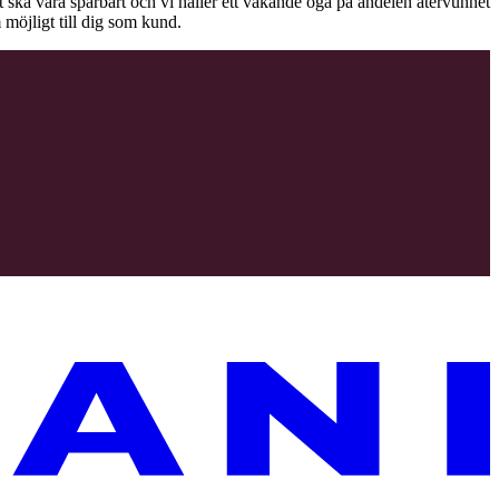
äet ska vara spårbart och vi håller ett vakande öga på andelen återvunnet
 möjligt till dig som kund.