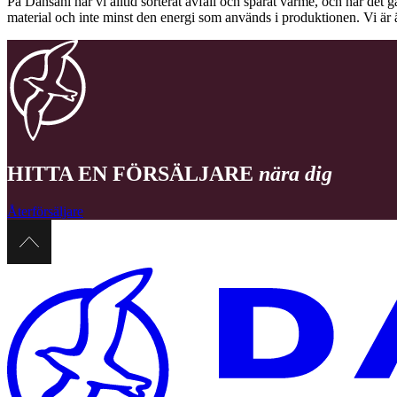
På Dansani har vi alltid sorterat avfall och sparat värme, och när det g
material och inte minst den energi som används i produktionen. Vi är 
HITTA EN FÖRSÄLJARE
nära dig
Återförsäljare