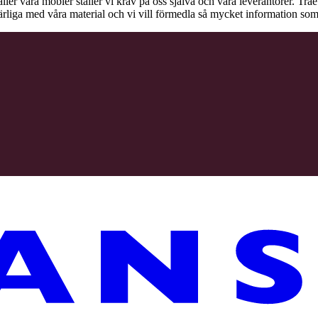
äller våra möbler ställer vi krav på oss själva och våra leverantörer. Tr
ärliga med våra material och vi vill förmedla så mycket information som