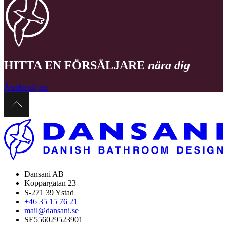
HITTA EN FÖRSÄLJARE
nära dig
Återförsäljare
Dansani AB
Koppargatan 23
S-271 39 Ystad
+46 35 15 76 21
mail@dansani.se
SE556029523901