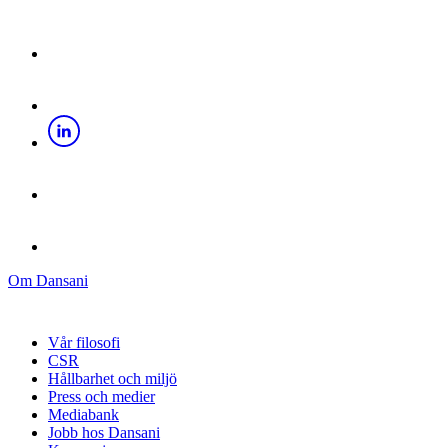
Om Dansani
Vår filosofi
CSR
Hållbarhet och miljö
Press och medier
Mediabank
Jobb hos Dansani