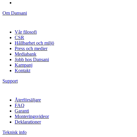
Om Dansani
Vår filosofi
CSR
Hållbarhet och miljö
Press och medier
Mediabank
Jobb hos Dansani
Kampanj
Kontakt
Support
Återförsäljare
FAQ
Garanti
Monteringsvideor
Deklarationer
Teknisk info