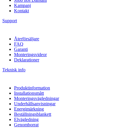
Jobb hos Dansani
Kampanj
Kontakt
Support
Återförsäljare
FAQ
Garanti
Monteringsvideor
Deklarationer
Teknisk info
Produktinformation
Installationsmått
Monteringsvägledningar
Underhållsanvisningar
Energimärkning
Beställningsblankett
Elvägledning
Genomborrat