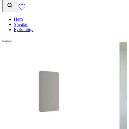
Hem
Speglar
Fyrkantiga