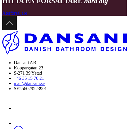
HITTA EN FÖRSÄLJARE
nära dig
Återförsäljare
Dansani AB
Koppargatan 23
S-271 39 Ystad
+46 35 15 76 21
mail@dansani.se
SE556029523901