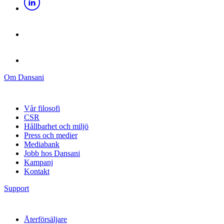
Om Dansani
Vår filosofi
CSR
Hållbarhet och miljö
Press och medier
Mediabank
Jobb hos Dansani
Kampanj
Kontakt
Support
Återförsäljare