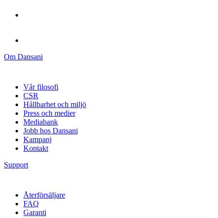
Om Dansani
Vår filosofi
CSR
Hållbarhet och miljö
Press och medier
Mediabank
Jobb hos Dansani
Kampanj
Kontakt
Support
Återförsäljare
FAQ
Garanti