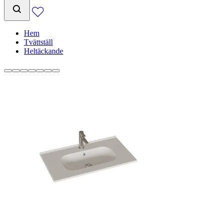
Hem
Tvättställ
Heltäckande