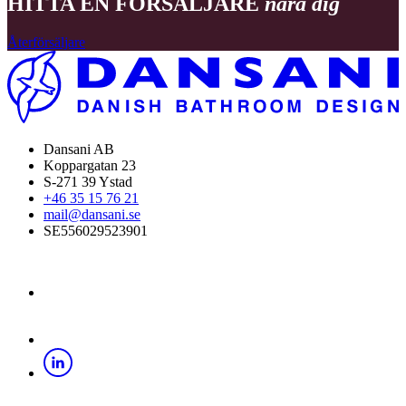
HITTA EN FÖRSÄLJARE
nära dig
Återförsäljare
Dansani AB
Koppargatan 23
S-271 39 Ystad
+46 35 15 76 21
mail@dansani.se
SE556029523901