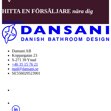
HITTA EN FÖRSÄLJARE
nära dig
Återförsäljare
Dansani AB
Koppargatan 23
S-271 39 Ystad
+46 35 15 76 21
mail@dansani.se
SE556029523901