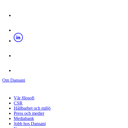
Om Dansani
Vår filosofi
CSR
Hållbarhet och miljö
Press och medier
Mediabank
Jobb hos Dansani