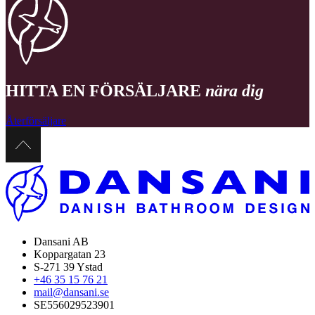
HITTA EN FÖRSÄLJARE
nära dig
Återförsäljare
Dansani AB
Koppargatan 23
S-271 39 Ystad
+46 35 15 76 21
mail@dansani.se
SE556029523901