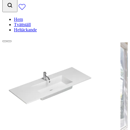
Hem
Tvättställ
Heltäckande