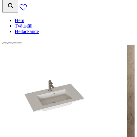
Hem
Tvättställ
Heltäckande