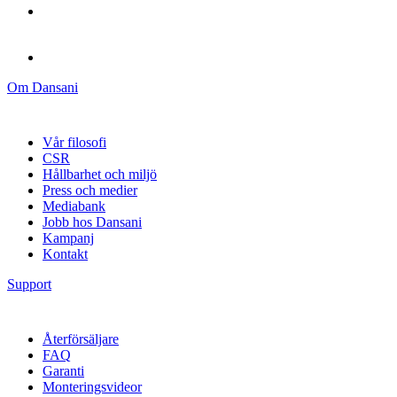
Om Dansani
Vår filosofi
CSR
Hållbarhet och miljö
Press och medier
Mediabank
Jobb hos Dansani
Kampanj
Kontakt
Support
Återförsäljare
FAQ
Garanti
Monteringsvideor