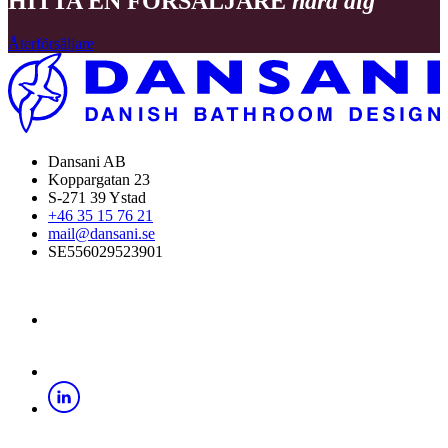
HITTA EN FÖRSÄLJARE
nära dig
Återförsäljare
Dansani AB
Koppargatan 23
S-271 39 Ystad
+46 35 15 76 21
mail@dansani.se
SE556029523901