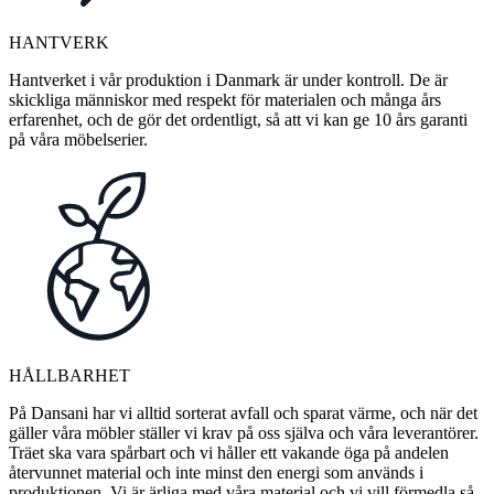
HANTVERK
Hantverket i vår produktion i Danmark är under kontroll. De är
skickliga människor med respekt för materialen och många års
erfarenhet, och de gör det ordentligt, så att vi kan ge 10 års garanti
på våra möbelserier.
HÅLLBARHET
På Dansani har vi alltid sorterat avfall och sparat värme, och när det
gäller våra möbler ställer vi krav på oss själva och våra leverantörer.
Träet ska vara spårbart och vi håller ett vakande öga på andelen
återvunnet material och inte minst den energi som används i
produktionen. Vi är ärliga med våra material och vi vill förmedla så