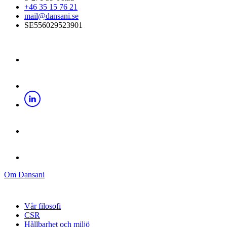
+46 35 15 76 21
mail@dansani.se
SE556029523901
Om Dansani
Vår filosofi
CSR
Hållbarhet och miljö