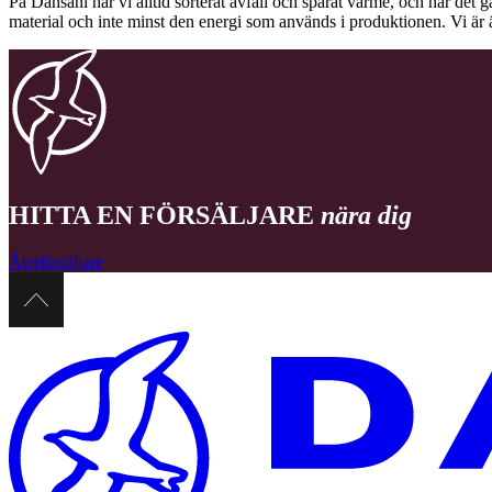
På Dansani har vi alltid sorterat avfall och sparat värme, och när det g
material och inte minst den energi som används i produktionen. Vi är 
HITTA EN FÖRSÄLJARE
nära dig
Återförsäljare