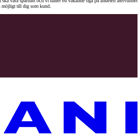
äet ska vara spårbart och vi håller ett vakande öga på andelen återvunnet
 möjligt till dig som kund.