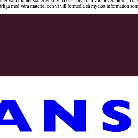
äller våra möbler ställer vi krav på oss själva och våra leverantörer. Tr
ärliga med våra material och vi vill förmedla så mycket information som