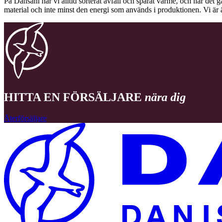
På Dansani har vi alltid sorterat avfall och sparat värme, och när det g
material och inte minst den energi som används i produktionen. Vi är 
HITTA EN FÖRSÄLJARE
nära dig
Återförsäljare