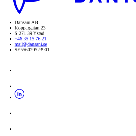
Dansani AB
Koppargatan 23
S-271 39 Ystad
+46 35 15 76 21
mail@dansani.se
SE556029523901