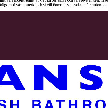
äller våra möbler ställer vi krav på oss själva och våra leverantörer. Tr
ärliga med våra material och vi vill förmedla så mycket information som