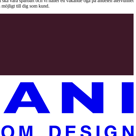
äet ska vara spårbart och vi håller ett vakande öga på andelen återvunnet
 möjligt till dig som kund.