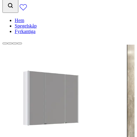
Hem
Spegelskåp
Fyrkantiga