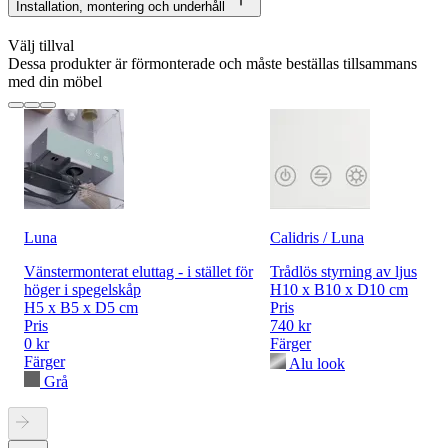
Installation, montering och underhåll
Välj tillval
Dessa produkter är förmonterade och måste beställas tillsammans
med din möbel
Luna
Calidris / Luna
Vänstermonterat eluttag - i stället för
Trådlös styrning av ljus
höger i spegelskåp
H10 x B10 x D10 cm
H5 x B5 x D5 cm
Pris
Pris
740 kr
0 kr
Färger
Färger
Alu look
Grå