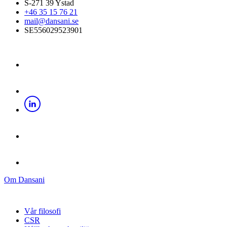
S-271 39 Ystad
+46 35 15 76 21
mail@dansani.se
SE556029523901
Om Dansani
Vår filosofi
CSR