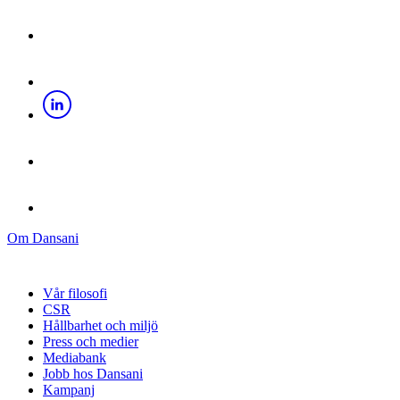
Om Dansani
Vår filosofi
CSR
Hållbarhet och miljö
Press och medier
Mediabank
Jobb hos Dansani
Kampanj