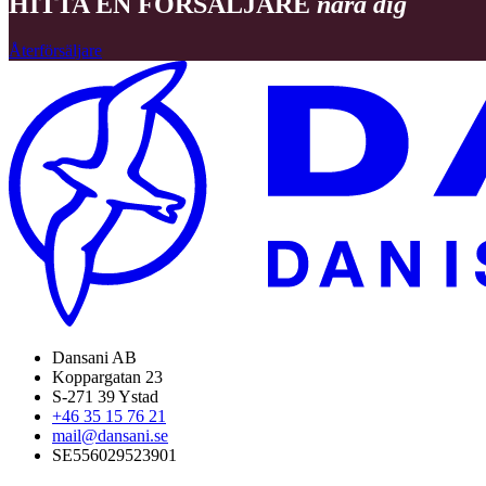
HITTA EN FÖRSÄLJARE
nära dig
Återförsäljare
Dansani AB
Koppargatan 23
S-271 39 Ystad
+46 35 15 76 21
mail@dansani.se
SE556029523901