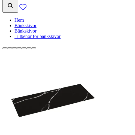
Hem
Bänkskivor
Bänkskivor
Tillbehör för bänkskivor