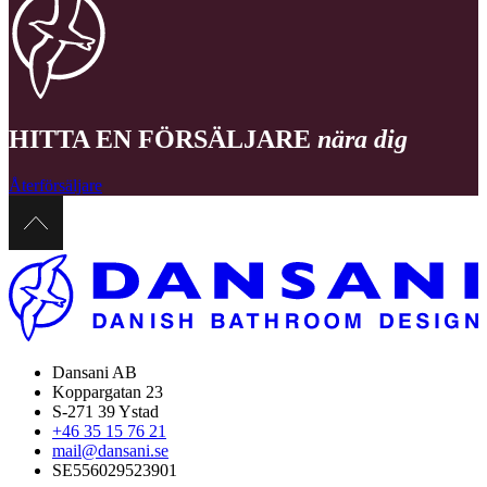
HITTA EN FÖRSÄLJARE
nära dig
Återförsäljare
Dansani AB
Koppargatan 23
S-271 39 Ystad
+46 35 15 76 21
mail@dansani.se
SE556029523901