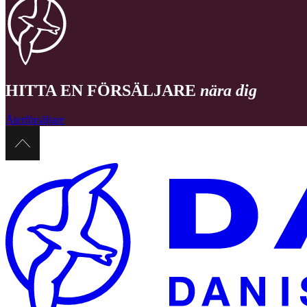
HITTA EN FÖRSÄLJARE
nära dig
Återförsäljare