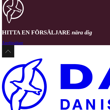
HITTA EN FÖRSÄLJARE
nära dig
Återförsäljare