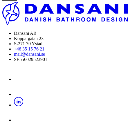
Dansani AB
Koppargatan 23
S-271 39 Ystad
+46 35 15 76 21
mail@dansani.se
SE556029523901