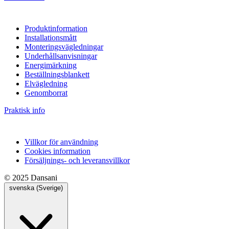
Produktinformation
Installationsmått
Monteringsvägledningar
Underhållsanvisningar
Energimärkning
Beställningsblankett
Elvägledning
Genomborrat
Praktisk info
Villkor för användning
Cookies information
Försäljnings- och leveransvillkor
© 2025 Dansani
svenska (Sverige)