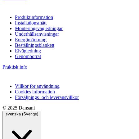
Produktinformation
Installationsmått
Monteringsvägledningar
Underhållsanvisningar
Energimärkning
Beställningsblankett
Elvägledning
Genomborrat
Praktisk info
Villkor för användning
Cookies information
Försäljnings- och leveransvillkor
© 2025 Dansani
svenska (Sverige)