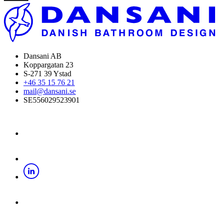
Dansani AB
Koppargatan 23
S-271 39 Ystad
+46 35 15 76 21
mail@dansani.se
SE556029523901