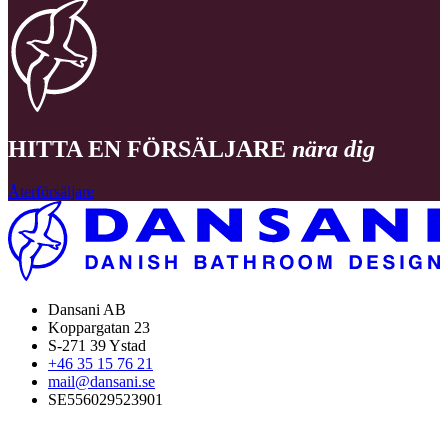
HITTA EN FÖRSÄLJARE
nära dig
Återförsäljare
Dansani AB
Koppargatan 23
S-271 39 Ystad
+46 35 15 76 21
mail@dansani.se
SE556029523901