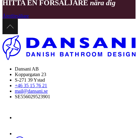
HITTA EN FÖRSÄLJARE
nära dig
Återförsäljare
Dansani AB
Koppargatan 23
S-271 39 Ystad
+46 35 15 76 21
mail@dansani.se
SE556029523901