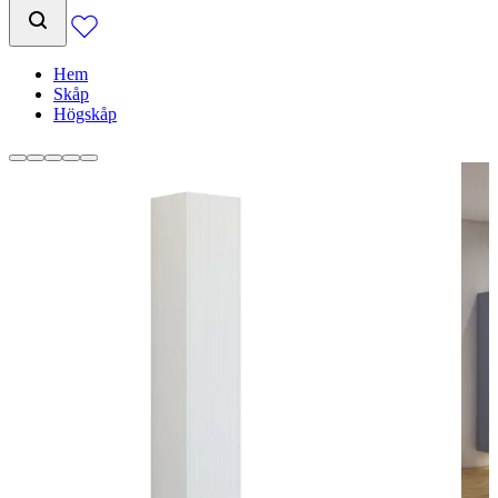
Hem
Skåp
Högskåp