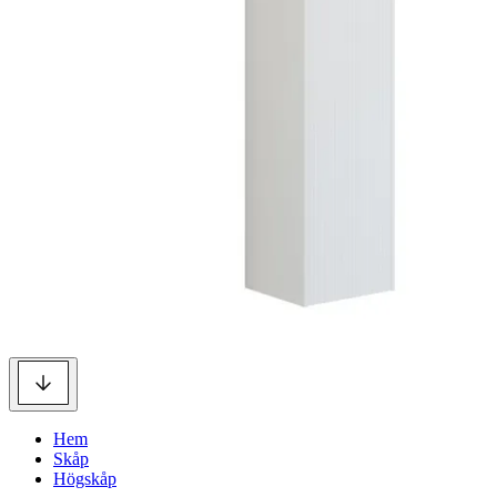
Hem
Skåp
Högskåp