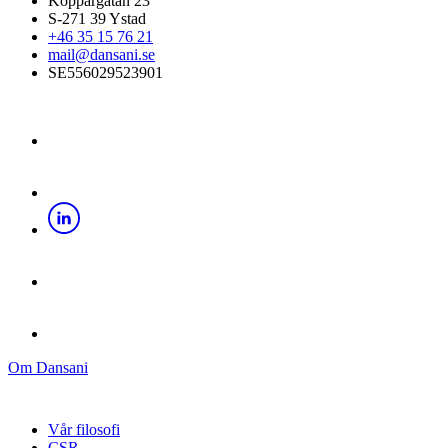
Koppargatan 23
S-271 39 Ystad
+46 35 15 76 21
mail@dansani.se
SE556029523901
Om Dansani
Vår filosofi
CSR