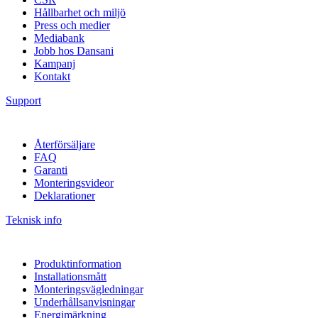
Hållbarhet och miljö
Press och medier
Mediabank
Jobb hos Dansani
Kampanj
Kontakt
Support
Återförsäljare
FAQ
Garanti
Monteringsvideor
Deklarationer
Teknisk info
Produktinformation
Installationsmått
Monteringsvägledningar
Underhållsanvisningar
Energimärkning