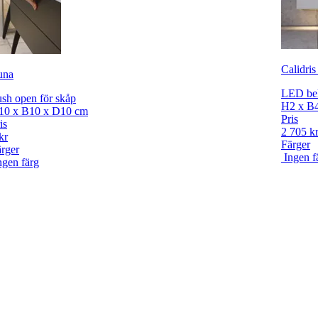
Calidris
una
LED bel
sh open för skåp
H2 x B
10 x B10 x D10 cm
Pris
is
2 705 k
kr
Färger
rger
Ingen f
ngen färg