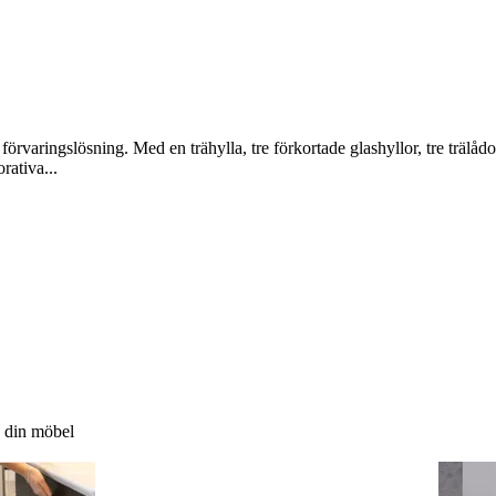
örvaringslösning. Med en trähylla, tre förkortade glashyllor, tre trälådo
rativa...
d din möbel