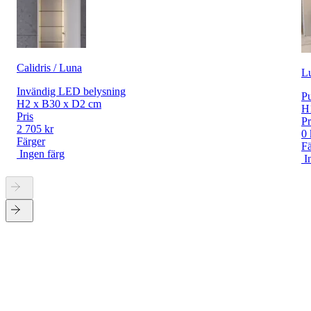
Calidris / Luna
L
Invändig LED belysning
Pu
H2 x B30 x D2 cm
H
Pris
Pr
2 705 kr
0 
Färger
Fä
Ingen färg
I