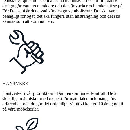
Dansk design handlar om att sätta människan i centrum - dansk
design gör vardagen enklare och den är vacker och enkel att se på.
För Dansani är detta vad vår design symboliserar. Det ska vara
behagligt för ögat, det ska fungera utan ansträngning och det ska
kännas som att komma hem.
HANTVERK
Hantverket i vår produktion i Danmark är under kontroll. De är
skickliga människor med respekt för materialen och många års
erfarenhet, och de gör det ordentligt, så att vi kan ge 10 års garanti
på våra möbelserier.