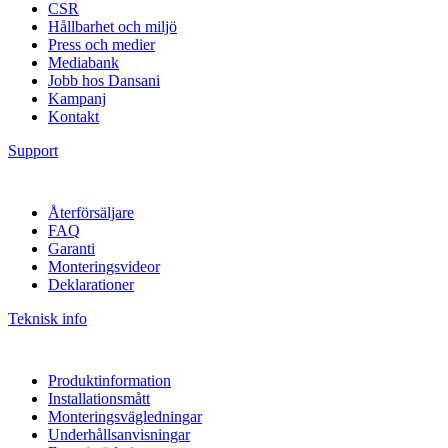
CSR
Hållbarhet och miljö
Press och medier
Mediabank
Jobb hos Dansani
Kampanj
Kontakt
Support
Återförsäljare
FAQ
Garanti
Monteringsvideor
Deklarationer
Teknisk info
Produktinformation
Installationsmått
Monteringsvägledningar
Underhållsanvisningar