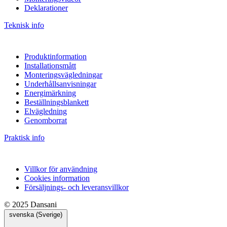
Deklarationer
Teknisk info
Produktinformation
Installationsmått
Monteringsvägledningar
Underhållsanvisningar
Energimärkning
Beställningsblankett
Elvägledning
Genomborrat
Praktisk info
Villkor för användning
Cookies information
Försäljnings- och leveransvillkor
© 2025 Dansani
svenska (Sverige)