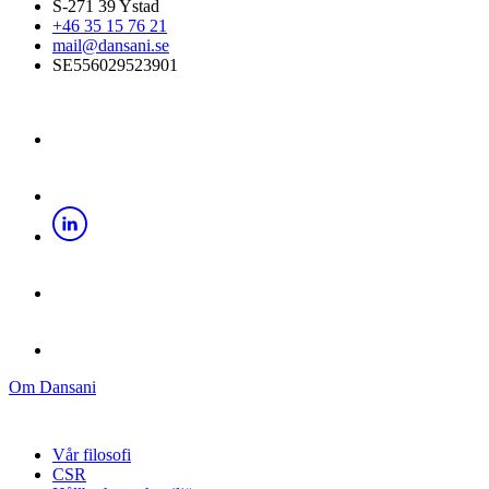
S-271 39 Ystad
+46 35 15 76 21
mail@dansani.se
SE556029523901
Om Dansani
Vår filosofi
CSR