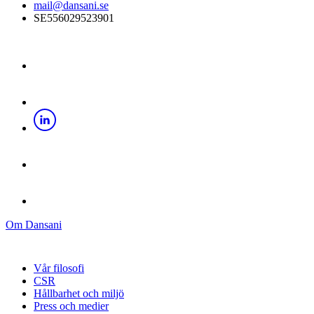
mail@dansani.se
SE556029523901
Om Dansani
Vår filosofi
CSR
Hållbarhet och miljö
Press och medier