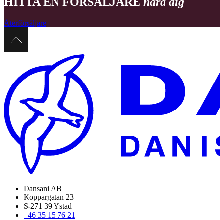
HITTA EN FÖRSÄLJARE
nära dig
Återförsäljare
Dansani AB
Koppargatan 23
S-271 39 Ystad
+46 35 15 76 21