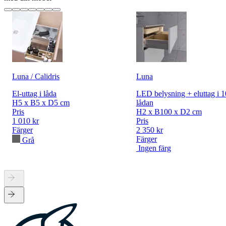
Luna / Calidris
Luna
El-uttag i låda
LED belysning + eluttag i 
H5 x B5 x D5 cm
lådan
Pris
H2 x B100 x D2 cm
1 010 kr
Pris
Färger
2 350 kr
Färger
Grå
Ingen färg