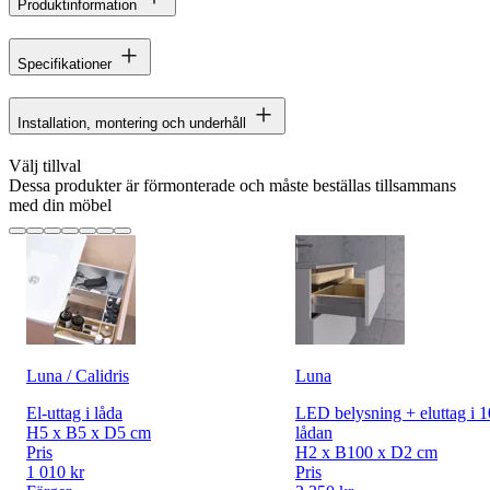
Produktinformation
Specifikationer
Installation, montering och underhåll
Välj tillval
Dessa produkter är förmonterade och måste beställas tillsammans
med din möbel
Luna / Calidris
Luna
El-uttag i låda
LED belysning + eluttag i 
H5 x B5 x D5 cm
lådan
Pris
H2 x B100 x D2 cm
1 010 kr
Pris