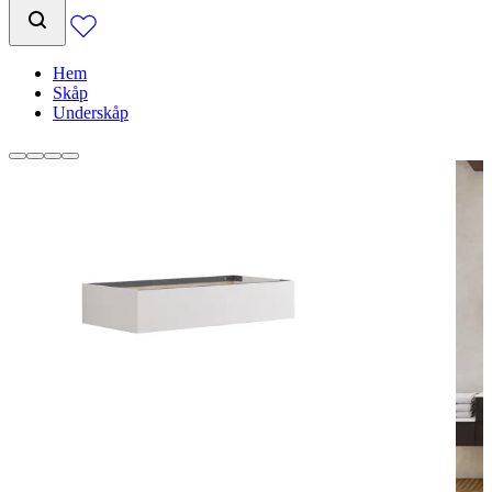
Hem
Skåp
Underskåp