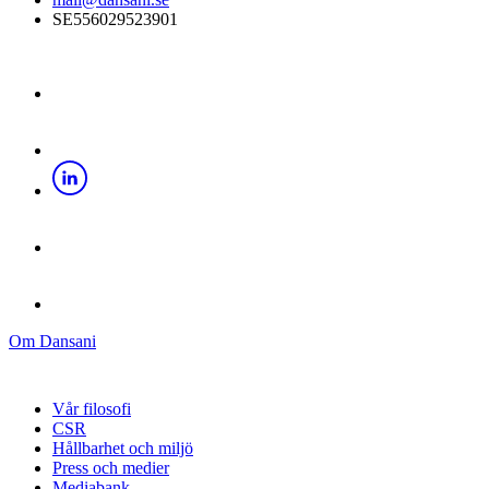
SE556029523901
Om Dansani
Vår filosofi
CSR
Hållbarhet och miljö
Press och medier
Mediabank