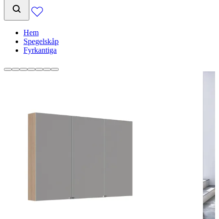
Hem
Spegelskåp
Fyrkantiga