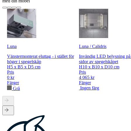
med din möbel
Luna
Luna / Calidris
Vänstermonterat eluttag - i stället för
Invändig LED belysning på
höger i spegelskåp
sidor av spegelskåpet
H5 x B5 x D5 cm
H10 x B10 x D10 cm
Pris
Pris
0 kr
4 065 kr
Färger
Färger
Ingen färg
Grå