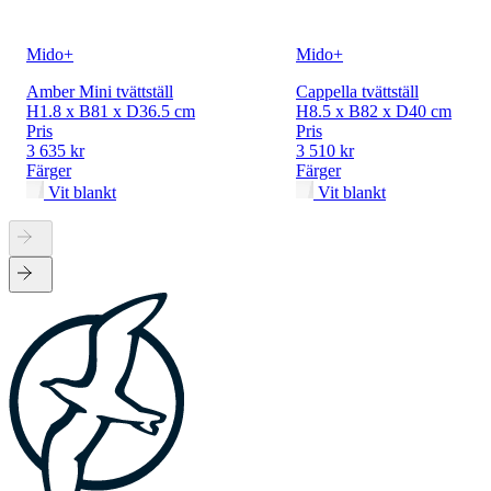
Mido+
Mido+
Amber Mini tvättställ
Cappella tvättställ
H1.8 x B81 x D36.5 cm
H8.5 x B82 x D40 cm
Pris
Pris
3 635 kr
3 510 kr
Färger
Färger
Vit blankt
Vit blankt