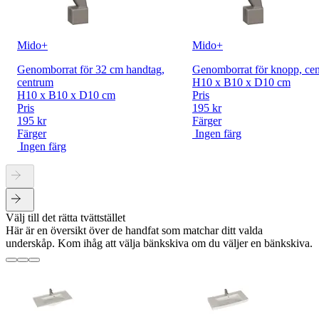
Mido+
Mido+
Genomborrat för 32 cm handtag,
Genomborrat för knopp, ce
centrum
H10 x B10 x D10 cm
H10 x B10 x D10 cm
Pris
Pris
195 kr
195 kr
Färger
Färger
Ingen färg
Ingen färg
Välj till det rätta tvättstället
Här är en översikt över de handfat som matchar ditt valda
underskåp. Kom ihåg att välja bänkskiva om du väljer en bänkskiva.