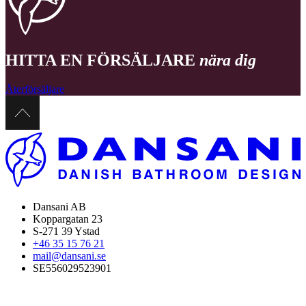
HITTA EN FÖRSÄLJARE
nära dig
Återförsäljare
Dansani AB
Koppargatan 23
S-271 39 Ystad
+46 35 15 76 21
mail@dansani.se
SE556029523901