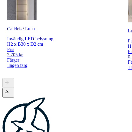
Calidris / Luna
L
Invändig LED belysning
Pu
H2 x B30 x D2 cm
H
Pris
Pr
2 705 kr
0 
Färger
Fä
Ingen färg
I