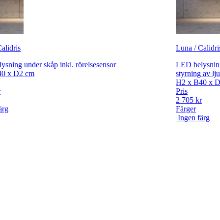
alidris
Luna / Calidri
ysning under skåp inkl. rörelsesensor
LED belysning
40 x D2 cm
styrning av lju
H2 x B40 x 
r
Pris
2 705 kr
ärg
Färger
Ingen färg