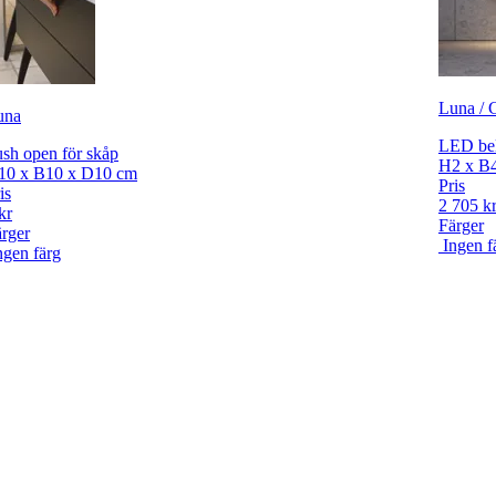
Luna / C
una
LED bel
sh open för skåp
H2 x B
10 x B10 x D10 cm
Pris
is
2 705 k
kr
Färger
rger
Ingen f
ngen färg