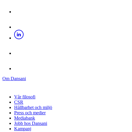
Om Dansani
Vår filosofi
CSR
Hållbarhet och miljö
Press och medier
Mediabank
Jobb hos Dansani
Kampanj