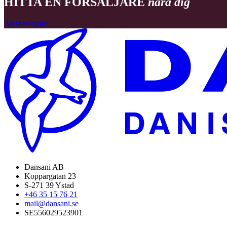
HITTA EN FÖRSÄLJARE
nära dig
Återförsäljare
Dansani AB
Koppargatan 23
S-271 39 Ystad
+46 35 15 76 21
mail@dansani.se
SE556029523901