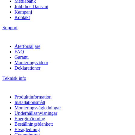
Mediabank
Jobb hos Dansani
Kampanj
Kontakt
Support
Återförsäljare
FAQ
Garanti
Monteringsvideor
Deklarationer
Teknisk info
Produktinformation
Installationsmått
Monteringsvägledningar
Underhållsanvisningar
Energimärkning
Beställningsblankett
Elvägledning
Genomborrat