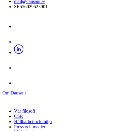
mail@dansani.se
SE556029523901
Om Dansani
Vår filosofi
CSR
Hållbarhet och miljö
Press och medier