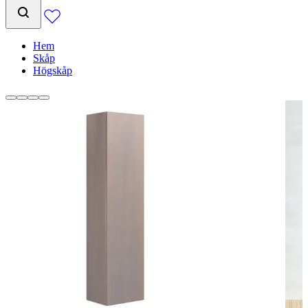
Hem
Skåp
Högskåp