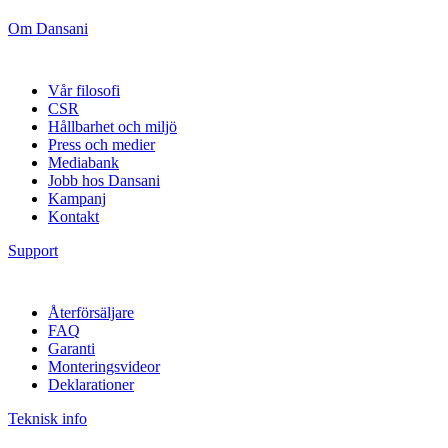
Om Dansani
Vår filosofi
CSR
Hållbarhet och miljö
Press och medier
Mediabank
Jobb hos Dansani
Kampanj
Kontakt
Support
Återförsäljare
FAQ
Garanti
Monteringsvideor
Deklarationer
Teknisk info