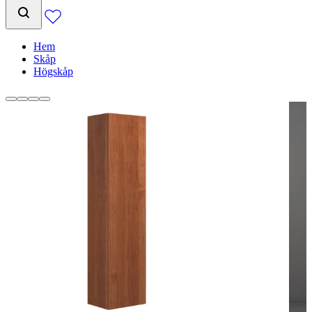
Hem
Skåp
Högskåp