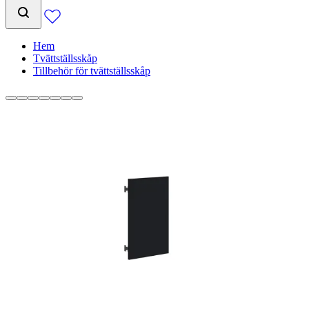
Hem
Tvättställsskåp
Tillbehör för tvättställsskåp