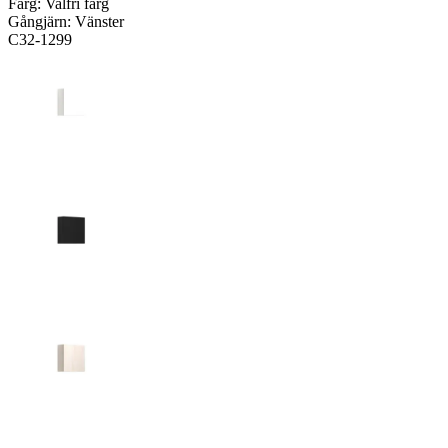
Färg:
Valfri färg
Gångjärn:
Vänster
C32-1299