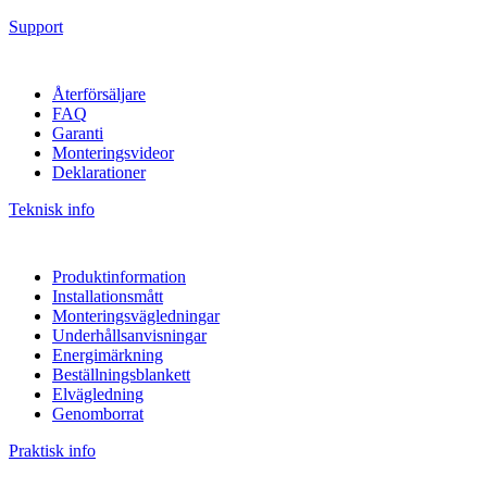
Support
Återförsäljare
FAQ
Garanti
Monteringsvideor
Deklarationer
Teknisk info
Produktinformation
Installationsmått
Monteringsvägledningar
Underhållsanvisningar
Energimärkning
Beställningsblankett
Elvägledning
Genomborrat
Praktisk info