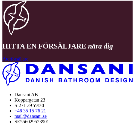
HITTA EN FÖRSÄLJARE
nära dig
Återförsäljare
Dansani AB
Koppargatan 23
S-271 39 Ystad
+46 35 15 76 21
mail@dansani.se
SE556029523901