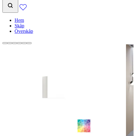
Hem
Skåp
Överskåp