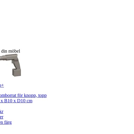
d din möbel
o+
mborrat för knopp, topp
 x B10 x D10 cm
kr
er
n färg