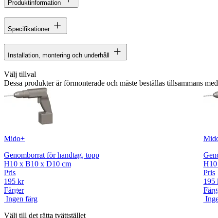
Produktinformation
Specifikationer
Installation, montering och underhåll
Välj tillval
Dessa produkter är förmonterade och måste beställas tillsammans me
Mido+
Mid
Genomborrat för handtag, topp
Geno
H10 x B10 x D10 cm
H10
Pris
Pris
195 kr
195 
Färger
Färg
Ingen färg
Inge
Välj till det rätta tvättstället